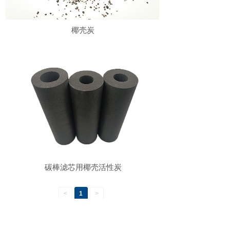
椰壳炭
碳棒滤芯用椰壳活性炭
<
1
>