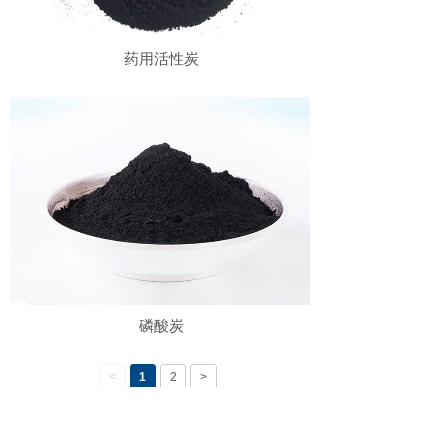
药用活性炭
磷酸炭
<
1
2
>